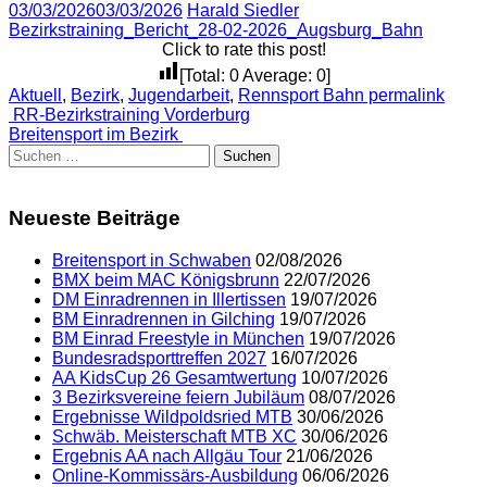
03/03/2026
03/03/2026
Harald Siedler
Bezirkstraining_Bericht_28-02-2026_Augsburg_Bahn
Click to rate this post!
[Total:
0
Average:
0
]
Aktuell
,
Bezirk
,
Jugendarbeit
,
Rennsport Bahn
permalink
Post
RR-Bezirkstraining Vorderburg
Breitensport im Bezirk
navigation
Suchen
nach:
Neueste Beiträge
Breitensport in Schwaben
02/08/2026
BMX beim MAC Königsbrunn
22/07/2026
DM Einradrennen in Illertissen
19/07/2026
BM Einradrennen in Gilching
19/07/2026
BM Einrad Freestyle in München
19/07/2026
Bundesradsporttreffen 2027
16/07/2026
AA KidsCup 26 Gesamtwertung
10/07/2026
3 Bezirksvereine feiern Jubiläum
08/07/2026
Ergebnisse Wildpoldsried MTB
30/06/2026
Schwäb. Meisterschaft MTB XC
30/06/2026
Ergebnis AA nach Allgäu Tour
21/06/2026
Online-Kommissärs-Ausbildung
06/06/2026