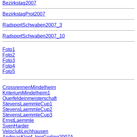
Bezirkstag2007
BezirkstagProt2007
RadsportSchwaben2007_3
RadsportSchwaben2007_10
Foto1
Foto2
Foto3
Foto4
Foto5
CrossrennenMindelheim
KriteriumMindelheim1
Querfeldeinmeisterschaft
StevensLaemmleCup1
StevensLaemmleCup2
StevensLaemmleCup3
ErnstLaemmle
SvenHarder
VeloclubLechhausen
AndreasKlopf_IgorGerling2007A