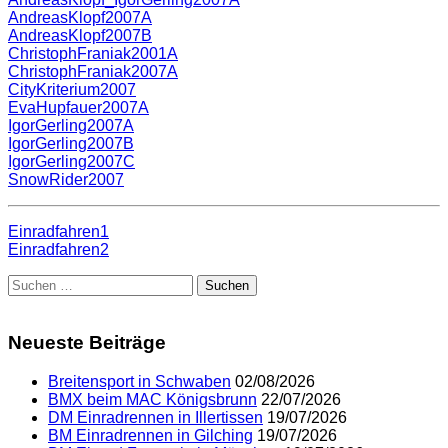
AndreasKlopf2007A
AndreasKlopf2007B
ChristophFraniak2001A
ChristophFraniak2007A
CityKriterium2007
EvaHupfauer2007A
IgorGerling2007A
IgorGerling2007B
IgorGerling2007C
SnowRider2007
Einradfahren1
Einradfahren2
Suchen
nach:
Neueste Beiträge
Breitensport in Schwaben
02/08/2026
BMX beim MAC Königsbrunn
22/07/2026
DM Einradrennen in Illertissen
19/07/2026
BM Einradrennen in Gilching
19/07/2026