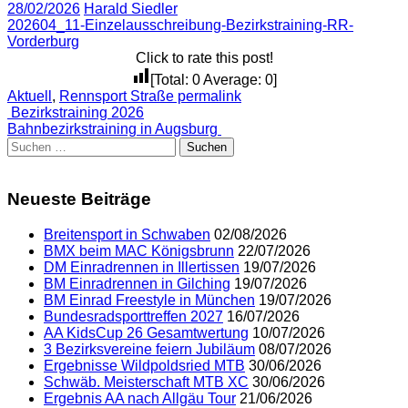
28/02/2026
Harald Siedler
202604_11-Einzelausschreibung-Bezirkstraining-RR-
Vorderburg
Click to rate this post!
[Total:
0
Average:
0
]
Aktuell
,
Rennsport Straße
permalink
Post
Bezirkstraining 2026
Bahnbezirkstraining in Augsburg
navigation
Suchen
nach:
Neueste Beiträge
Breitensport in Schwaben
02/08/2026
BMX beim MAC Königsbrunn
22/07/2026
DM Einradrennen in Illertissen
19/07/2026
BM Einradrennen in Gilching
19/07/2026
BM Einrad Freestyle in München
19/07/2026
Bundesradsporttreffen 2027
16/07/2026
AA KidsCup 26 Gesamtwertung
10/07/2026
3 Bezirksvereine feiern Jubiläum
08/07/2026
Ergebnisse Wildpoldsried MTB
30/06/2026
Schwäb. Meisterschaft MTB XC
30/06/2026
Ergebnis AA nach Allgäu Tour
21/06/2026