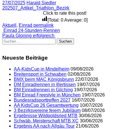
27/07/2025
Harald Siedler
202507_Artikel_Triathlon_Bezirk
Click to rate this post!
[Total:
0
Average:
0
]
Aktuell
,
Einrad
permalink
Post
Einrad 24-Stunden-Rennen
Paula Gloning erfolgreich
navigation
Suchen
nach:
Neueste Beiträge
AA-KidsCup in Mindelheim
09/08/2026
Breitensport in Schwaben
02/08/2026
BMX beim MAC Königsbrunn
22/07/2026
DM Einradrennen in Illertissen
19/07/2026
BM Einradrennen in Gilching
19/07/2026
BM Einrad Freestyle in München
19/07/2026
Bundesradsporttreffen 2027
16/07/2026
AA KidsCup 26 Gesamtwertung
10/07/2026
3 Bezirksvereine feiern Jubiläum
08/07/2026
Ergebnisse Wildpoldsried MTB
30/06/2026
Schwäb. Meisterschaft MTB XC
30/06/2026
Ergebnis AA nach Allgäu Tour
21/06/2026