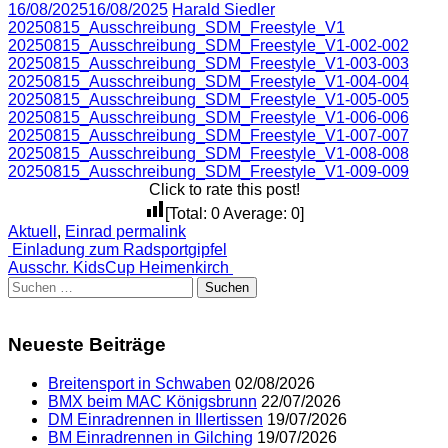
16/08/2025
16/08/2025
Harald Siedler
20250815_Ausschreibung_SDM_Freestyle_V1
20250815_Ausschreibung_SDM_Freestyle_V1-002-002
20250815_Ausschreibung_SDM_Freestyle_V1-003-003
20250815_Ausschreibung_SDM_Freestyle_V1-004-004
20250815_Ausschreibung_SDM_Freestyle_V1-005-005
20250815_Ausschreibung_SDM_Freestyle_V1-006-006
20250815_Ausschreibung_SDM_Freestyle_V1-007-007
20250815_Ausschreibung_SDM_Freestyle_V1-008-008
20250815_Ausschreibung_SDM_Freestyle_V1-009-009
Click to rate this post!
[Total:
0
Average:
0
]
Aktuell
,
Einrad
permalink
Post
Einladung zum Radsportgipfel
Ausschr. KidsCup Heimenkirch
navigation
Suchen
nach:
Neueste Beiträge
Breitensport in Schwaben
02/08/2026
BMX beim MAC Königsbrunn
22/07/2026
DM Einradrennen in Illertissen
19/07/2026
BM Einradrennen in Gilching
19/07/2026