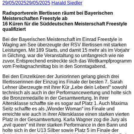
29/05/2025
29/05/2025
Harald Siedler
Radsportverein Illertissen räumt bei Bayerischen
Meisterschaften Freestyle ab
16 Küren für die Süddeutschen Meisterschaft Freestyle
qualifiziert
Bei der Bayerischen Meisterschaft im Einrad Freestyle in
Waging am See überzeugte der RSV Illertissen mit starken
Leistungen. Mit 189 Starts, und damit 15 mehr als im Vorjahr
in Gilching, war die Veranstaltung so umfangreich wie nie
zuvor. Entsprechend erstreckte sich das Wettkampfprogramm
vom Freitagnachmittag bis in den Sonntagabend.
Bei den Einzelküren der Juniorinnen gelang gleich drei
Illertisserinnen der Einzug ins Finale der besten 7. Sarah
Lehner überzeugte mit ihrer Kür „Lebe dein Leben!“ sowohl
technisch als auch in der Performancewertung und holte sich
die Bronzemedaille in der Gesamtwertung. In ihrer
Altersklasse schaffte sie es sogar auf Platz 1. Auch Maxima
Seitz schaffte es als „Wonder Woman“ ins Finale und
erreichte wie auch in ihrer Altersklasse einen starken vierten
Platz in der Gesamtwertung. Karla Wagner zog die Jury als
„evil queen“ mit ihrer starken Performance in den Bann und
holte sich in der U13 Silber sowie Platz 5 im Finale der