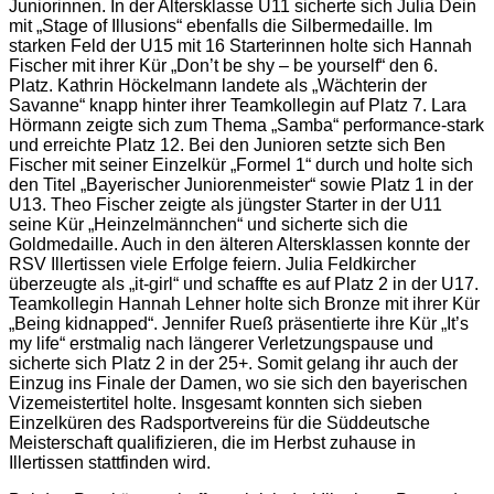
Juniorinnen. In der Altersklasse U11 sicherte sich Julia Dein
mit „Stage of Illusions“ ebenfalls die Silbermedaille. Im
starken Feld der U15 mit 16 Starterinnen holte sich Hannah
Fischer mit ihrer Kür „Don’t be shy – be yourself“ den 6.
Platz. Kathrin Höckelmann landete als „Wächterin der
Savanne“ knapp hinter ihrer Teamkollegin auf Platz 7. Lara
Hörmann zeigte sich zum Thema „Samba“ performance-stark
und erreichte Platz 12. Bei den Junioren setzte sich Ben
Fischer mit seiner Einzelkür „Formel 1“ durch und holte sich
den Titel „Bayerischer Juniorenmeister“ sowie Platz 1 in der
U13. Theo Fischer zeigte als jüngster Starter in der U11
seine Kür „Heinzelmännchen“ und sicherte sich die
Goldmedaille. Auch in den älteren Altersklassen konnte der
RSV Illertissen viele Erfolge feiern. Julia Feldkircher
überzeugte als „it-girl“ und schaffte es auf Platz 2 in der U17.
Teamkollegin Hannah Lehner holte sich Bronze mit ihrer Kür
„Being kidnapped“. Jennifer Rueß präsentierte ihre Kür „It’s
my life“ erstmalig nach längerer Verletzungspause und
sicherte sich Platz 2 in der 25+. Somit gelang ihr auch der
Einzug ins Finale der Damen, wo sie sich den bayerischen
Vizemeistertitel holte. Insgesamt konnten sich sieben
Einzelküren des Radsportvereins für die Süddeutsche
Meisterschaft qualifizieren, die im Herbst zuhause in
Illertissen stattfinden wird.