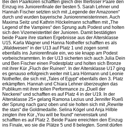
Bei den Paarküren schafften gleich drei Illertisser Paare den
Einzug ins Juniorenfinale der besten 5. Sarah Lehner und
Hannah Fischer setzten sich mit „Legende der Amazonen“
durch und wurden bayerische Juniorenmeisterinnen. Auch
Maxima Seitz und Kathrin Höckelmann schafften mit „The
Legend of the Vampires“ den Sprung aufs Podest und holten
sich den Vizemeistertitel der Junioren. Damit bestätigten
beide Paare ihre starken Ergebnisse aus der Altersklasse
U15. Karla Wagner und Hanna Nothelfer schafften es als
„Waldwesen“ in der U13 auf Platz 1 und zogen somit
ebenfalls ins Juniorenfinale ein, wo sie knapp am Podest
vorbeischrammten. In der U13 sicherten sich auch Julia Dein
und Ben Fischer einen Podestplatz und holten sich Bronze
mit ihrer Kür „Fluch der Ruinen“. In der Altersklasse U17 ging
es genauso erfolgreich weiter mit Lara Hörmann und Leonie
Nothelfer, die sich mit „Tales of Egypt“ ebenfalls den 3. Platz
erkämpften. Hannah und Chiara Lehner überzeugten das
Publikum mit ihrer tollen Performance zu „Duell der
Neckerei“ und schafften es auf Platz 4 in der U19. In der
Altersklasse 25+ gelang Ramona Lezius und Jennifer Rueß
der Sprung nach ganz oben und sie holten sich mit „Rewrite
the stars“ die Goldmedaille. Selina Kögel und Anja Hilble
zeigten ihre Kür „You will be found“ nervenstark und
schafften es auf Platz 2. Beide Paare erreichten den Einzug
ins Finale, wo sie die Plätze 5 und 8 belegten. Somit dürfen