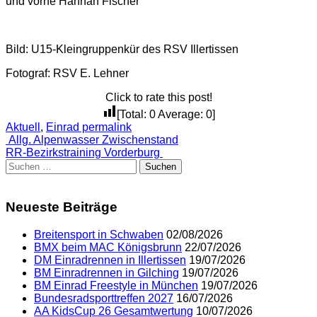
und vorne Hannah Fischer
Bild: U15-Kleingruppenkür des RSV Illertissen
Fotograf: RSV E. Lehner
Click to rate this post!
[Total:
0
Average:
0
]
Aktuell
,
Einrad
permalink
Post
Allg. Alpenwasser Zwischenstand
RR-Bezirkstraining Vorderburg
navigation
Suchen
nach:
Neueste Beiträge
Breitensport in Schwaben
02/08/2026
BMX beim MAC Königsbrunn
22/07/2026
DM Einradrennen in Illertissen
19/07/2026
BM Einradrennen in Gilching
19/07/2026
BM Einrad Freestyle in München
19/07/2026
Bundesradsporttreffen 2027
16/07/2026
AA KidsCup 26 Gesamtwertung
10/07/2026