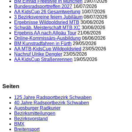
BM Einrad Freestyle in München
19/07/2026
Bundesradsporttreffen 2027
16/07/2026
AA KidsCup 26 Gesamtwertung
10/07/2026
3 Bezirksvereine feiern Jubiläum
08/07/2026
Ergebnisse Wildpoldsried MTB
30/06/2026
Schwäb. Meisterschaft MTB XC
30/06/2026
Ergebnis AA nach Allgäu Tour
21/06/2026
Online-Kommissärs-Ausbildung
06/06/2026
BM Kunstradfahren in Fürth
29/05/2026
AA MTB-KidsCup Wildpoldsried
23/05/2026
Nachruf Ulrike Dengler
23/05/2026
AA KidsCup Straßenrennen
19/05/2026
Seiten
125 Jahre Radsportbezirk Schwaben
40 Jahre Radsportbezirk Schwaben
Augsburger Radkurier
Bezirksmitteilungen
Bezirksvorstand
BMX
Breitensport