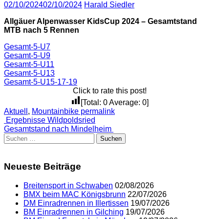
02/10/2024
02/10/2024
Harald Siedler
Allgäuer Alpenwasser KidsCup 2024 – Gesamtstand
MTB nach 5 Rennen
Gesamt-5-U7
Gesamt-5-U9
Gesamt-5-U11
Gesamt-5-U13
Gesamt-5-U15-17-19
Click to rate this post!
[Total:
0
Average:
0
]
Aktuell
,
Mountainbike
permalink
Post
Ergebnisse Wildpoldsried
Gesamtstand nach Mindelheim
navigation
Suchen
nach:
Neueste Beiträge
Breitensport in Schwaben
02/08/2026
BMX beim MAC Königsbrunn
22/07/2026
DM Einradrennen in Illertissen
19/07/2026
BM Einradrennen in Gilching
19/07/2026