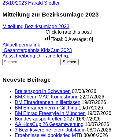
23/10/2023
Harald Siedler
Mitteilung zur Bezirksumlage 2023
Mitteilung Bezirksumlage 2023
Click to rate this post!
[Total:
0
Average:
0
]
Aktuell
permalink
Post
Gesamtergebnis KidsCup 2023
Ausschreibung D-Trainerlehrg.
navigation
Suchen
nach:
Neueste Beiträge
Breitensport in Schwaben
02/08/2026
BMX beim MAC Königsbrunn
22/07/2026
DM Einradrennen in Illertissen
19/07/2026
BM Einradrennen in Gilching
19/07/2026
BM Einrad Freestyle in München
19/07/2026
Bundesradsporttreffen 2027
16/07/2026
AA KidsCup 26 Gesamtwertung
10/07/2026
3 Bezirksvereine feiern Jubiläum
08/07/2026
Ergebnisse Wildpoldsried MTB
30/06/2026