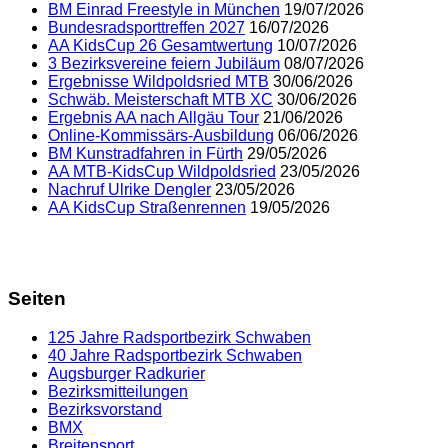
BM Einrad Freestyle in München
19/07/2026
Bundesradsporttreffen 2027
16/07/2026
AA KidsCup 26 Gesamtwertung
10/07/2026
3 Bezirksvereine feiern Jubiläum
08/07/2026
Ergebnisse Wildpoldsried MTB
30/06/2026
Schwäb. Meisterschaft MTB XC
30/06/2026
Ergebnis AA nach Allgäu Tour
21/06/2026
Online-Kommissärs-Ausbildung
06/06/2026
BM Kunstradfahren in Fürth
29/05/2026
AA MTB-KidsCup Wildpoldsried
23/05/2026
Nachruf Ulrike Dengler
23/05/2026
AA KidsCup Straßenrennen
19/05/2026
Seiten
125 Jahre Radsportbezirk Schwaben
40 Jahre Radsportbezirk Schwaben
Augsburger Radkurier
Bezirksmitteilungen
Bezirksvorstand
BMX
Breitensport