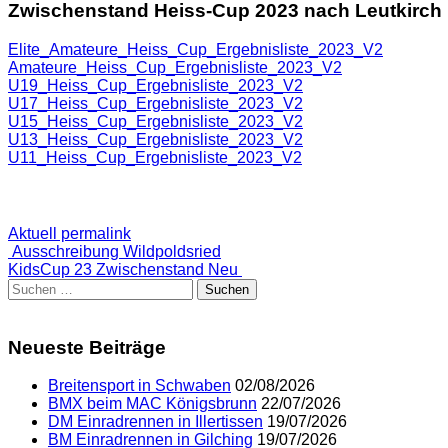
Zwischenstand Heiss-Cup 2023 nach Leutkirch
Elite_Amateure_Heiss_Cup_Ergebnisliste_2023_V2
Amateure_Heiss_Cup_Ergebnisliste_2023_V2
U19_Heiss_Cup_Ergebnisliste_2023_V2
U17_Heiss_Cup_Ergebnisliste_2023_V2
U15_Heiss_Cup_Ergebnisliste_2023_V2
U13_Heiss_Cup_Ergebnisliste_2023_V2
U11_Heiss_Cup_Ergebnisliste_2023_V2
Aktuell
permalink
Post
Ausschreibung Wildpoldsried
KidsCup 23 Zwischenstand Neu
navigation
Suchen
nach:
Neueste Beiträge
Breitensport in Schwaben
02/08/2026
BMX beim MAC Königsbrunn
22/07/2026
DM Einradrennen in Illertissen
19/07/2026
BM Einradrennen in Gilching
19/07/2026