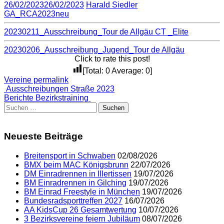
26/02/2023
26/02/2023
Harald Siedler
GA_RCA2023neu
20230211_Ausschreibung_Tour de Allgäu CT _Elite
20230206_Ausschreibung_Jugend_Tour de Allgäu
Click to rate this post!
[Total:
0
Average:
0
]
Vereine
permalink
Post
Ausschreibungen Straße 2023
Berichte Bezirkstraining
navigation
Suchen
nach:
Neueste Beiträge
Breitensport in Schwaben
02/08/2026
BMX beim MAC Königsbrunn
22/07/2026
DM Einradrennen in Illertissen
19/07/2026
BM Einradrennen in Gilching
19/07/2026
BM Einrad Freestyle in München
19/07/2026
Bundesradsporttreffen 2027
16/07/2026
AA KidsCup 26 Gesamtwertung
10/07/2026
3 Bezirksvereine feiern Jubiläum
08/07/2026