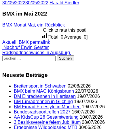
30/05/2022
30/05/2022
Harald Siedler
BMX im Mai 2022
BMX Monat Mai, ein Rückblick
Click to rate this post!
[Total:
0
Average:
0
]
Aktuell
,
BMX
permalink
Post
Nachruf Erwin Gerster
Radsportnachwuchs in Augsburg
navigation
Suchen
nach:
Neueste Beiträge
Breitensport in Schwaben
02/08/2026
BMX beim MAC Königsbrunn
22/07/2026
DM Einradrennen in Illertissen
19/07/2026
BM Einradrennen in Gilching
19/07/2026
BM Einrad Freestyle in München
19/07/2026
Bundesradsporttreffen 2027
16/07/2026
AA KidsCup 26 Gesamtwertung
10/07/2026
3 Bezirksvereine feiern Jubiläum
08/07/2026
Ergebnisse Wildpoldsried MTB
30/06/2026